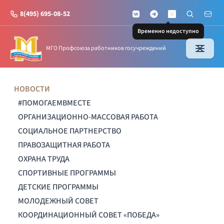
8(495) 695-08-52
VKontakte
Telegram
Поиск по с
Почт
MAX
Временно недоступно
МГО Профсоюза работников госучреждений
НОВОСТИ
#ПОМОГАЕМВМЕСТЕ
ОРГАНИЗАЦИОННО-МАССОВАЯ РАБОТА
СОЦИАЛЬНОЕ ПАРТНЕРСТВО
ПРАВОЗАЩИТНАЯ РАБОТА
ОХРАНА ТРУДА
СПОРТИВНЫЕ ПРОГРАММЫ
ДЕТСКИЕ ПРОГРАММЫ
МОЛОДЕЖНЫЙ СОВЕТ
КООРДИНАЦИОННЫЙ СОВЕТ «ПОБЕДА»