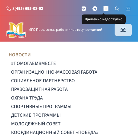
8(495) 695-08-52
VKontakte
Telegram
Поиск по с
Почт
MAX
Временно недоступно
МГО Профсоюза работников госучреждений
НОВОСТИ
#ПОМОГАЕМВМЕСТЕ
ОРГАНИЗАЦИОННО-МАССОВАЯ РАБОТА
СОЦИАЛЬНОЕ ПАРТНЕРСТВО
ПРАВОЗАЩИТНАЯ РАБОТА
ОХРАНА ТРУДА
СПОРТИВНЫЕ ПРОГРАММЫ
ДЕТСКИЕ ПРОГРАММЫ
МОЛОДЕЖНЫЙ СОВЕТ
КООРДИНАЦИОННЫЙ СОВЕТ «ПОБЕДА»