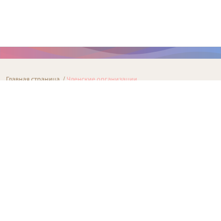
Главная страница
/
Членские организации
Членские организации
Все членские организации МГО
Все новости МГО
ФГБУ «Управление эксплуатации зданий
Федерального Собрания Российской
Федерации»