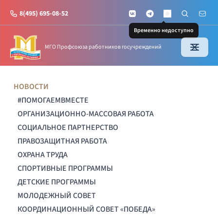
8(495) 695-08-52
VKontakte
Telegram
Поиск по с
Почт
MAX
Временно недоступно
МГО Профсоюза работников госучреждений
НОВОСТИ
#ПОМОГАЕМВМЕСТЕ
ОРГАНИЗАЦИОННО-МАССОВАЯ РАБОТА
СОЦИАЛЬНОЕ ПАРТНЕРСТВО
ПРАВОЗАЩИТНАЯ РАБОТА
ОХРАНА ТРУДА
СПОРТИВНЫЕ ПРОГРАММЫ
ДЕТСКИЕ ПРОГРАММЫ
МОЛОДЕЖНЫЙ СОВЕТ
КООРДИНАЦИОННЫЙ СОВЕТ «ПОБЕДА»