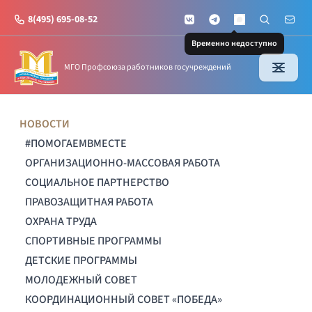
8(495) 695-08-52
VKontakte
Telegram
Поиск по с
Почт
MAX
Временно недоступно
МГО Профсоюза работников госучреждений
НОВОСТИ
#ПОМОГАЕМВМЕСТЕ
ОРГАНИЗАЦИОННО-МАССОВАЯ РАБОТА
СОЦИАЛЬНОЕ ПАРТНЕРСТВО
ПРАВОЗАЩИТНАЯ РАБОТА
ОХРАНА ТРУДА
СПОРТИВНЫЕ ПРОГРАММЫ
ДЕТСКИЕ ПРОГРАММЫ
МОЛОДЕЖНЫЙ СОВЕТ
КООРДИНАЦИОННЫЙ СОВЕТ «ПОБЕДА»