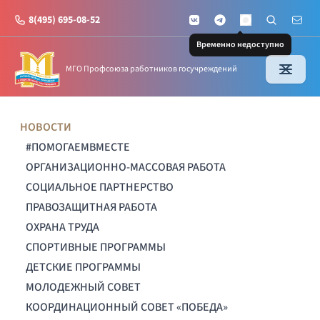
8(495) 695-08-52
VKontakte
Telegram
Поиск по с
Почт
MAX
Временно недоступно
МГО Профсоюза работников госучреждений
НОВОСТИ
#ПОМОГАЕМВМЕСТЕ
ОРГАНИЗАЦИОННО-МАССОВАЯ РАБОТА
СОЦИАЛЬНОЕ ПАРТНЕРСТВО
ПРАВОЗАЩИТНАЯ РАБОТА
ОХРАНА ТРУДА
СПОРТИВНЫЕ ПРОГРАММЫ
ДЕТСКИЕ ПРОГРАММЫ
МОЛОДЕЖНЫЙ СОВЕТ
КООРДИНАЦИОННЫЙ СОВЕТ «ПОБЕДА»