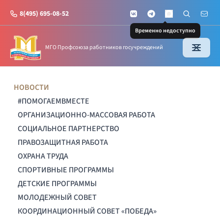
8(495) 695-08-52
VKontakte
Telegram
Поиск по с
Почт
MAX
Временно недоступно
МГО Профсоюза работников госучреждений
НОВОСТИ
#ПОМОГАЕМВМЕСТЕ
ОРГАНИЗАЦИОННО-МАССОВАЯ РАБОТА
СОЦИАЛЬНОЕ ПАРТНЕРСТВО
ПРАВОЗАЩИТНАЯ РАБОТА
ОХРАНА ТРУДА
СПОРТИВНЫЕ ПРОГРАММЫ
ДЕТСКИЕ ПРОГРАММЫ
МОЛОДЕЖНЫЙ СОВЕТ
КООРДИНАЦИОННЫЙ СОВЕТ «ПОБЕДА»