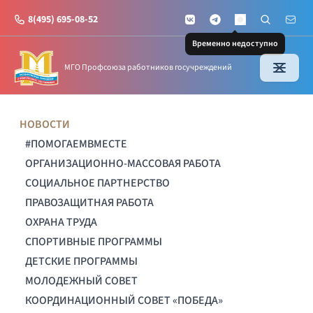
8(495) 695-08-52
VKontakte
Telegram
Поиск по с
Почт
MAX
Временно недоступно
МГО Профсоюза работников госучреждений
НОВОСТИ
#ПОМОГАЕМВМЕСТЕ
ОРГАНИЗАЦИОННО-МАССОВАЯ РАБОТА
СОЦИАЛЬНОЕ ПАРТНЕРСТВО
ПРАВОЗАЩИТНАЯ РАБОТА
ОХРАНА ТРУДА
СПОРТИВНЫЕ ПРОГРАММЫ
ДЕТСКИЕ ПРОГРАММЫ
МОЛОДЕЖНЫЙ СОВЕТ
КООРДИНАЦИОННЫЙ СОВЕТ «ПОБЕДА»