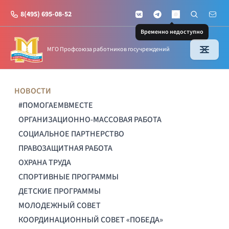
8(495) 695-08-52
VKontakte
Telegram
Поиск по с
Почт
MAX
Временно недоступно
МГО Профсоюза работников госучреждений
НОВОСТИ
#ПОМОГАЕМВМЕСТЕ
ОРГАНИЗАЦИОННО-МАССОВАЯ РАБОТА
СОЦИАЛЬНОЕ ПАРТНЕРСТВО
ПРАВОЗАЩИТНАЯ РАБОТА
ОХРАНА ТРУДА
СПОРТИВНЫЕ ПРОГРАММЫ
ДЕТСКИЕ ПРОГРАММЫ
МОЛОДЕЖНЫЙ СОВЕТ
КООРДИНАЦИОННЫЙ СОВЕТ «ПОБЕДА»