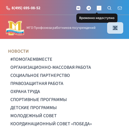
8(495) 695-08-52
VKontakte
Telegram
Поиск по с
Почт
MAX
Временно недоступно
МГО Профсоюза работников госучреждений
НОВОСТИ
#ПОМОГАЕМВМЕСТЕ
ОРГАНИЗАЦИОННО-МАССОВАЯ РАБОТА
СОЦИАЛЬНОЕ ПАРТНЕРСТВО
ПРАВОЗАЩИТНАЯ РАБОТА
ОХРАНА ТРУДА
СПОРТИВНЫЕ ПРОГРАММЫ
ДЕТСКИЕ ПРОГРАММЫ
МОЛОДЕЖНЫЙ СОВЕТ
КООРДИНАЦИОННЫЙ СОВЕТ «ПОБЕДА»