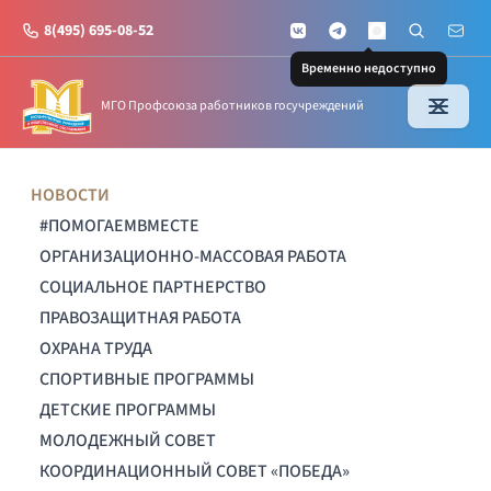
8(495) 695-08-52
VKontakte
Telegram
Поиск по с
Почт
MAX
Временно недоступно
МГО Профсоюза работников госучреждений
НОВОСТИ
#ПОМОГАЕМВМЕСТЕ
ОРГАНИЗАЦИОННО-МАССОВАЯ РАБОТА
СОЦИАЛЬНОЕ ПАРТНЕРСТВО
ПРАВОЗАЩИТНАЯ РАБОТА
ОХРАНА ТРУДА
СПОРТИВНЫЕ ПРОГРАММЫ
ДЕТСКИЕ ПРОГРАММЫ
МОЛОДЕЖНЫЙ СОВЕТ
КООРДИНАЦИОННЫЙ СОВЕТ «ПОБЕДА»