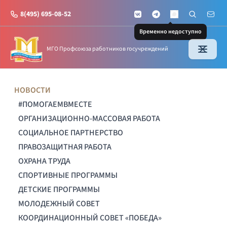
8(495) 695-08-52
VKontakte
Telegram
Поиск по с
Почт
MAX
Временно недоступно
МГО Профсоюза работников госучреждений
НОВОСТИ
#ПОМОГАЕМВМЕСТЕ
ОРГАНИЗАЦИОННО-МАССОВАЯ РАБОТА
СОЦИАЛЬНОЕ ПАРТНЕРСТВО
ПРАВОЗАЩИТНАЯ РАБОТА
ОХРАНА ТРУДА
СПОРТИВНЫЕ ПРОГРАММЫ
ДЕТСКИЕ ПРОГРАММЫ
МОЛОДЕЖНЫЙ СОВЕТ
КООРДИНАЦИОННЫЙ СОВЕТ «ПОБЕДА»