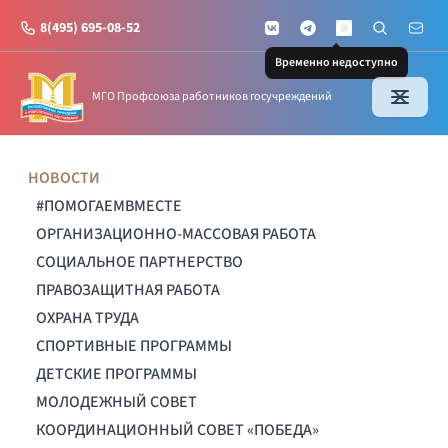
8(495) 695-08-52
VKontakte
Telegram
Поиск по с
Почт
MAX
Временно недоступно
МГО Профсоюза работников госучреждений
НОВОСТИ
#ПОМОГАЕМВМЕСТЕ
ОРГАНИЗАЦИОННО-МАССОВАЯ РАБОТА
СОЦИАЛЬНОЕ ПАРТНЕРСТВО
ПРАВОЗАЩИТНАЯ РАБОТА
ОХРАНА ТРУДА
СПОРТИВНЫЕ ПРОГРАММЫ
ДЕТСКИЕ ПРОГРАММЫ
МОЛОДЕЖНЫЙ СОВЕТ
КООРДИНАЦИОННЫЙ СОВЕТ «ПОБЕДА»