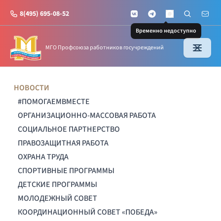
8(495) 695-08-52
VKontakte
Telegram
Поиск по с
Почт
MAX
Временно недоступно
МГО Профсоюза работников госучреждений
НОВОСТИ
#ПОМОГАЕМВМЕСТЕ
ОРГАНИЗАЦИОННО-МАССОВАЯ РАБОТА
СОЦИАЛЬНОЕ ПАРТНЕРСТВО
ПРАВОЗАЩИТНАЯ РАБОТА
ОХРАНА ТРУДА
СПОРТИВНЫЕ ПРОГРАММЫ
ДЕТСКИЕ ПРОГРАММЫ
МОЛОДЕЖНЫЙ СОВЕТ
КООРДИНАЦИОННЫЙ СОВЕТ «ПОБЕДА»