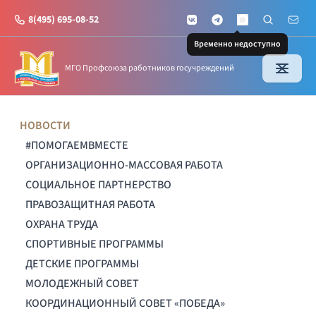
8(495) 695-08-52
VKontakte
Telegram
Поиск по с
Почт
MAX
Временно недоступно
МГО Профсоюза работников госучреждений
НОВОСТИ
#ПОМОГАЕМВМЕСТЕ
ОРГАНИЗАЦИОННО-МАССОВАЯ РАБОТА
СОЦИАЛЬНОЕ ПАРТНЕРСТВО
ПРАВОЗАЩИТНАЯ РАБОТА
ОХРАНА ТРУДА
СПОРТИВНЫЕ ПРОГРАММЫ
ДЕТСКИЕ ПРОГРАММЫ
МОЛОДЕЖНЫЙ СОВЕТ
КООРДИНАЦИОННЫЙ СОВЕТ «ПОБЕДА»