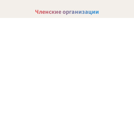
Членские организации
Все членские организации МГО
Все новости МГО
Оздоровительное объединение «Солнечный
городок Банка России»
Архив 2009–2020
2009
2010
2011
2012
2013
2014
2015
2016
2017
2018
2019
2020
2021
2022
2023
2024
2025
2026
Последние 20 публикаций