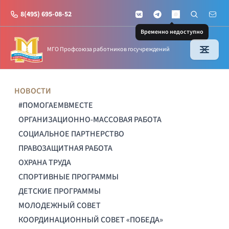
8(495) 695-08-52
VKontakte
Telegram
Поиск по с
Почт
MAX
Временно недоступно
МГО Профсоюза работников госучреждений
НОВОСТИ
#ПОМОГАЕМВМЕСТЕ
ОРГАНИЗАЦИОННО-МАССОВАЯ РАБОТА
СОЦИАЛЬНОЕ ПАРТНЕРСТВО
ПРАВОЗАЩИТНАЯ РАБОТА
ОХРАНА ТРУДА
СПОРТИВНЫЕ ПРОГРАММЫ
ДЕТСКИЕ ПРОГРАММЫ
МОЛОДЕЖНЫЙ СОВЕТ
КООРДИНАЦИОННЫЙ СОВЕТ «ПОБЕДА»