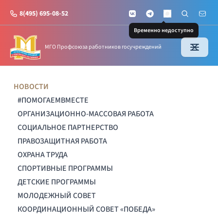
8(495) 695-08-52
VKontakte
Telegram
Поиск по с
Почт
MAX
Временно недоступно
МГО Профсоюза работников госучреждений
НОВОСТИ
#ПОМОГАЕМВМЕСТЕ
ОРГАНИЗАЦИОННО-МАССОВАЯ РАБОТА
СОЦИАЛЬНОЕ ПАРТНЕРСТВО
ПРАВОЗАЩИТНАЯ РАБОТА
ОХРАНА ТРУДА
СПОРТИВНЫЕ ПРОГРАММЫ
ДЕТСКИЕ ПРОГРАММЫ
МОЛОДЕЖНЫЙ СОВЕТ
КООРДИНАЦИОННЫЙ СОВЕТ «ПОБЕДА»