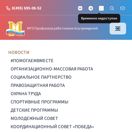
8(495) 695-08-52
VKontakte
Telegram
Поиск по с
Почт
MAX
Временно недоступно
МГО Профсоюза работников госучреждений
НОВОСТИ
#ПОМОГАЕМВМЕСТЕ
ОРГАНИЗАЦИОННО-МАССОВАЯ РАБОТА
СОЦИАЛЬНОЕ ПАРТНЕРСТВО
ПРАВОЗАЩИТНАЯ РАБОТА
ОХРАНА ТРУДА
СПОРТИВНЫЕ ПРОГРАММЫ
ДЕТСКИЕ ПРОГРАММЫ
МОЛОДЕЖНЫЙ СОВЕТ
КООРДИНАЦИОННЫЙ СОВЕТ «ПОБЕДА»