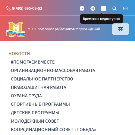
8(495) 695-08-52
VKontakte
Telegram
Поиск по с
Почт
MAX
Временно недоступно
МГО Профсоюза работников госучреждений
НОВОСТИ
#ПОМОГАЕМВМЕСТЕ
ОРГАНИЗАЦИОННО-МАССОВАЯ РАБОТА
СОЦИАЛЬНОЕ ПАРТНЕРСТВО
ПРАВОЗАЩИТНАЯ РАБОТА
ОХРАНА ТРУДА
СПОРТИВНЫЕ ПРОГРАММЫ
ДЕТСКИЕ ПРОГРАММЫ
МОЛОДЕЖНЫЙ СОВЕТ
КООРДИНАЦИОННЫЙ СОВЕТ «ПОБЕДА»