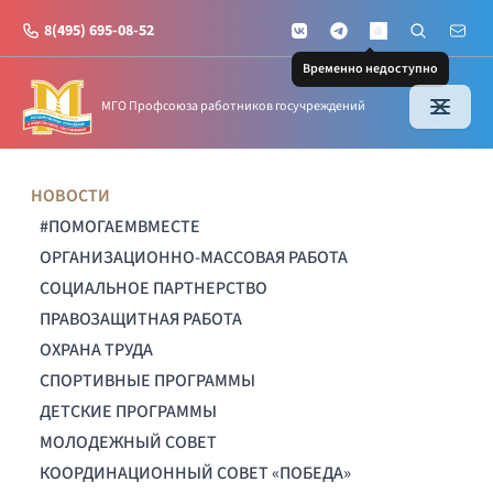
8(495) 695-08-52
VKontakte
Telegram
Поиск по с
Почт
MAX
Временно недоступно
МГО Профсоюза работников госучреждений
НОВОСТИ
#ПОМОГАЕМВМЕСТЕ
ОРГАНИЗАЦИОННО-МАССОВАЯ РАБОТА
СОЦИАЛЬНОЕ ПАРТНЕРСТВО
ПРАВОЗАЩИТНАЯ РАБОТА
ОХРАНА ТРУДА
СПОРТИВНЫЕ ПРОГРАММЫ
ДЕТСКИЕ ПРОГРАММЫ
МОЛОДЕЖНЫЙ СОВЕТ
КООРДИНАЦИОННЫЙ СОВЕТ «ПОБЕДА»