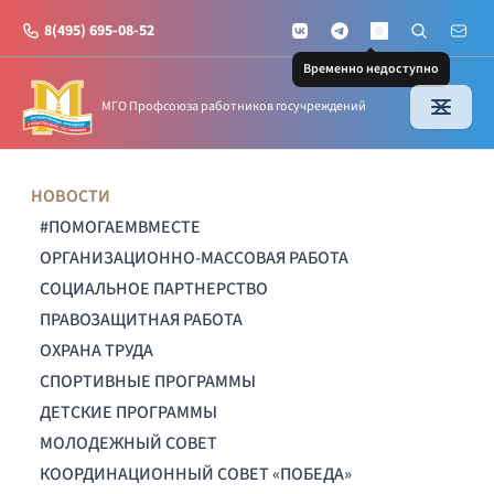
8(495) 695-08-52
VKontakte
Telegram
Поиск по с
Почт
MAX
Временно недоступно
МГО Профсоюза работников госучреждений
НОВОСТИ
#ПОМОГАЕМВМЕСТЕ
ОРГАНИЗАЦИОННО-МАССОВАЯ РАБОТА
СОЦИАЛЬНОЕ ПАРТНЕРСТВО
ПРАВОЗАЩИТНАЯ РАБОТА
ОХРАНА ТРУДА
СПОРТИВНЫЕ ПРОГРАММЫ
ДЕТСКИЕ ПРОГРАММЫ
МОЛОДЕЖНЫЙ СОВЕТ
КООРДИНАЦИОННЫЙ СОВЕТ «ПОБЕДА»