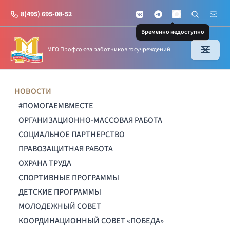
8(495) 695-08-52
VKontakte
Telegram
Поиск по с
Почт
MAX
Временно недоступно
МГО Профсоюза работников госучреждений
НОВОСТИ
#ПОМОГАЕМВМЕСТЕ
ОРГАНИЗАЦИОННО-МАССОВАЯ РАБОТА
СОЦИАЛЬНОЕ ПАРТНЕРСТВО
ПРАВОЗАЩИТНАЯ РАБОТА
ОХРАНА ТРУДА
СПОРТИВНЫЕ ПРОГРАММЫ
ДЕТСКИЕ ПРОГРАММЫ
МОЛОДЕЖНЫЙ СОВЕТ
КООРДИНАЦИОННЫЙ СОВЕТ «ПОБЕДА»