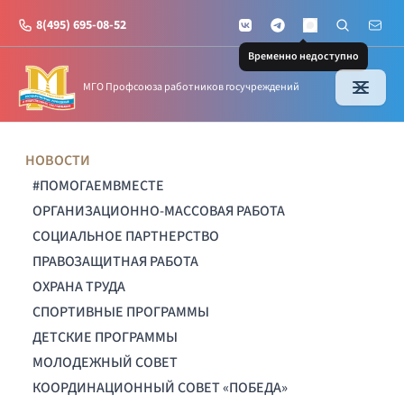
8(495) 695-08-52
VKontakte
Telegram
Поиск по с
Почт
MAX
Временно недоступно
МГО Профсоюза работников госучреждений
НОВОСТИ
#ПОМОГАЕМВМЕСТЕ
ОРГАНИЗАЦИОННО-МАССОВАЯ РАБОТА
СОЦИАЛЬНОЕ ПАРТНЕРСТВО
ПРАВОЗАЩИТНАЯ РАБОТА
ОХРАНА ТРУДА
СПОРТИВНЫЕ ПРОГРАММЫ
ДЕТСКИЕ ПРОГРАММЫ
МОЛОДЕЖНЫЙ СОВЕТ
КООРДИНАЦИОННЫЙ СОВЕТ «ПОБЕДА»