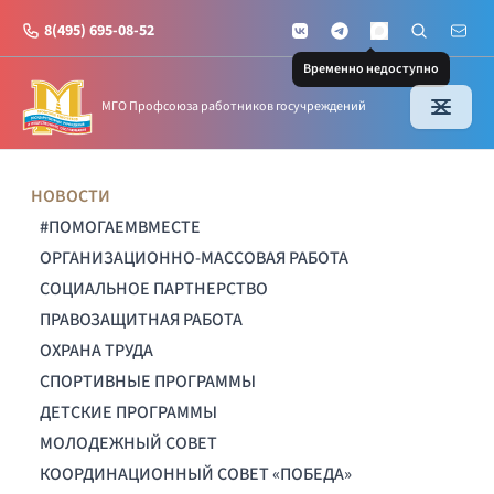
8(495) 695-08-52
VKontakte
Telegram
Поиск по с
Почт
MAX
Временно недоступно
МГО Профсоюза работников госучреждений
НОВОСТИ
#ПОМОГАЕМВМЕСТЕ
ОРГАНИЗАЦИОННО-МАССОВАЯ РАБОТА
СОЦИАЛЬНОЕ ПАРТНЕРСТВО
ПРАВОЗАЩИТНАЯ РАБОТА
ОХРАНА ТРУДА
СПОРТИВНЫЕ ПРОГРАММЫ
ДЕТСКИЕ ПРОГРАММЫ
МОЛОДЕЖНЫЙ СОВЕТ
КООРДИНАЦИОННЫЙ СОВЕТ «ПОБЕДА»