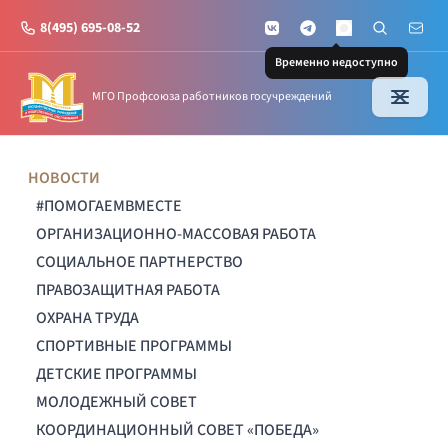
8(495) 695-08-52
VKontakte
Telegram
Поиск по с
Почт
MAX
Временно недоступно
МГО Профсоюза работников госучреждений
НОВОСТИ
#ПОМОГАЕМВМЕСТЕ
ОРГАНИЗАЦИОННО-МАССОВАЯ РАБОТА
СОЦИАЛЬНОЕ ПАРТНЕРСТВО
ПРАВОЗАЩИТНАЯ РАБОТА
ОХРАНА ТРУДА
СПОРТИВНЫЕ ПРОГРАММЫ
ДЕТСКИЕ ПРОГРАММЫ
МОЛОДЕЖНЫЙ СОВЕТ
КООРДИНАЦИОННЫЙ СОВЕТ «ПОБЕДА»