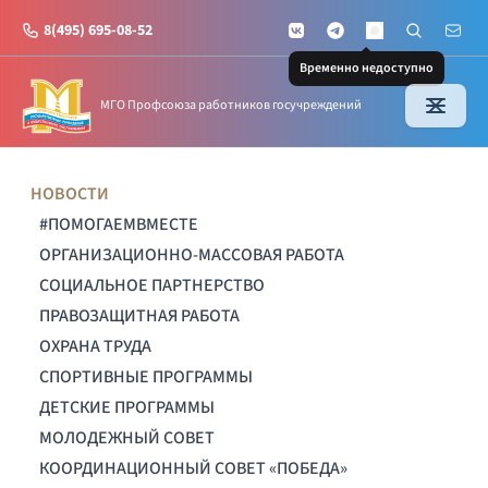
8(495) 695-08-52
VKontakte
Telegram
Поиск по с
Почт
MAX
Временно недоступно
МГО Профсоюза работников госучреждений
НОВОСТИ
#ПОМОГАЕМВМЕСТЕ
ОРГАНИЗАЦИОННО-МАССОВАЯ РАБОТА
СОЦИАЛЬНОЕ ПАРТНЕРСТВО
ПРАВОЗАЩИТНАЯ РАБОТА
ОХРАНА ТРУДА
СПОРТИВНЫЕ ПРОГРАММЫ
ДЕТСКИЕ ПРОГРАММЫ
МОЛОДЕЖНЫЙ СОВЕТ
КООРДИНАЦИОННЫЙ СОВЕТ «ПОБЕДА»