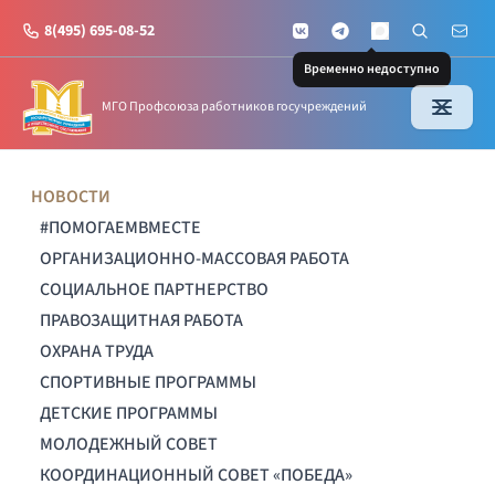
8(495) 695-08-52
VKontakte
Telegram
Поиск по с
Почт
MAX
Временно недоступно
МГО Профсоюза работников госучреждений
НОВОСТИ
#ПОМОГАЕМВМЕСТЕ
ОРГАНИЗАЦИОННО-МАССОВАЯ РАБОТА
СОЦИАЛЬНОЕ ПАРТНЕРСТВО
ПРАВОЗАЩИТНАЯ РАБОТА
ОХРАНА ТРУДА
СПОРТИВНЫЕ ПРОГРАММЫ
ДЕТСКИЕ ПРОГРАММЫ
МОЛОДЕЖНЫЙ СОВЕТ
КООРДИНАЦИОННЫЙ СОВЕТ «ПОБЕДА»