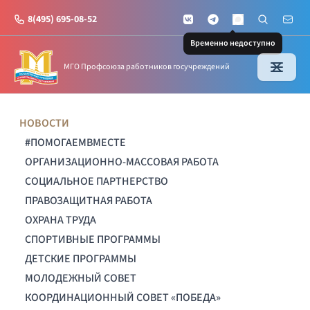
8(495) 695-08-52
VKontakte
Telegram
Поиск по с
Почт
MAX
Временно недоступно
МГО Профсоюза работников госучреждений
НОВОСТИ
#ПОМОГАЕМВМЕСТЕ
ОРГАНИЗАЦИОННО-МАССОВАЯ РАБОТА
СОЦИАЛЬНОЕ ПАРТНЕРСТВО
ПРАВОЗАЩИТНАЯ РАБОТА
ОХРАНА ТРУДА
СПОРТИВНЫЕ ПРОГРАММЫ
ДЕТСКИЕ ПРОГРАММЫ
МОЛОДЕЖНЫЙ СОВЕТ
КООРДИНАЦИОННЫЙ СОВЕТ «ПОБЕДА»