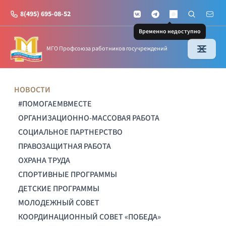
8(495) 695-08-52
VKontakte
Telegram
Поиск по с
Почт
MAX
Временно недоступно
МГО Профсоюза работников госучреждений
НОВОСТИ
#ПОМОГАЕМВМЕСТЕ
ОРГАНИЗАЦИОННО-МАССОВАЯ РАБОТА
СОЦИАЛЬНОЕ ПАРТНЕРСТВО
ПРАВОЗАЩИТНАЯ РАБОТА
ОХРАНА ТРУДА
СПОРТИВНЫЕ ПРОГРАММЫ
ДЕТСКИЕ ПРОГРАММЫ
МОЛОДЕЖНЫЙ СОВЕТ
КООРДИНАЦИОННЫЙ СОВЕТ «ПОБЕДА»