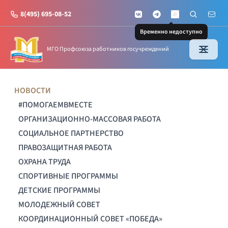
8(495) 695-08-52
VKontakte
Telegram
Поиск по с
Почт
MAX
Временно недоступно
МГО Профсоюза работников госучреждений
НОВОСТИ
#ПОМОГАЕМВМЕСТЕ
ОРГАНИЗАЦИОННО-МАССОВАЯ РАБОТА
СОЦИАЛЬНОЕ ПАРТНЕРСТВО
ПРАВОЗАЩИТНАЯ РАБОТА
ОХРАНА ТРУДА
СПОРТИВНЫЕ ПРОГРАММЫ
ДЕТСКИЕ ПРОГРАММЫ
МОЛОДЕЖНЫЙ СОВЕТ
КООРДИНАЦИОННЫЙ СОВЕТ «ПОБЕДА»