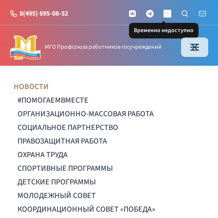
8(495) 695-08-52
VKontakte
Telegram
Поиск по с
Почт
MAX
Временно недоступно
МГО Профсоюза работников госучреждений
НОВОСТИ
#ПОМОГАЕМВМЕСТЕ
ОРГАНИЗАЦИОННО-МАССОВАЯ РАБОТА
СОЦИАЛЬНОЕ ПАРТНЕРСТВО
ПРАВОЗАЩИТНАЯ РАБОТА
ОХРАНА ТРУДА
СПОРТИВНЫЕ ПРОГРАММЫ
ДЕТСКИЕ ПРОГРАММЫ
МОЛОДЕЖНЫЙ СОВЕТ
КООРДИНАЦИОННЫЙ СОВЕТ «ПОБЕДА»