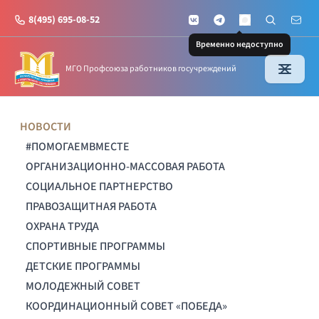
8(495) 695-08-52
VKontakte
Telegram
Поиск по с
Почт
MAX
Временно недоступно
МГО Профсоюза работников госучреждений
НОВОСТИ
#ПОМОГАЕМВМЕСТЕ
ОРГАНИЗАЦИОННО-МАССОВАЯ РАБОТА
СОЦИАЛЬНОЕ ПАРТНЕРСТВО
ПРАВОЗАЩИТНАЯ РАБОТА
ОХРАНА ТРУДА
СПОРТИВНЫЕ ПРОГРАММЫ
ДЕТСКИЕ ПРОГРАММЫ
МОЛОДЕЖНЫЙ СОВЕТ
КООРДИНАЦИОННЫЙ СОВЕТ «ПОБЕДА»