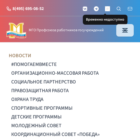
8(495) 695-08-52
VKontakte
Telegram
Поиск по с
Почт
MAX
Временно недоступно
МГО Профсоюза работников госучреждений
НОВОСТИ
#ПОМОГАЕМВМЕСТЕ
ОРГАНИЗАЦИОННО-МАССОВАЯ РАБОТА
СОЦИАЛЬНОЕ ПАРТНЕРСТВО
ПРАВОЗАЩИТНАЯ РАБОТА
ОХРАНА ТРУДА
СПОРТИВНЫЕ ПРОГРАММЫ
ДЕТСКИЕ ПРОГРАММЫ
МОЛОДЕЖНЫЙ СОВЕТ
КООРДИНАЦИОННЫЙ СОВЕТ «ПОБЕДА»