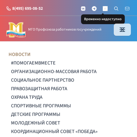
8(495) 695-08-52
VKontakte
Telegram
Поиск по с
Почт
MAX
Временно недоступно
МГО Профсоюза работников госучреждений
НОВОСТИ
#ПОМОГАЕМВМЕСТЕ
ОРГАНИЗАЦИОННО-МАССОВАЯ РАБОТА
СОЦИАЛЬНОЕ ПАРТНЕРСТВО
ПРАВОЗАЩИТНАЯ РАБОТА
ОХРАНА ТРУДА
СПОРТИВНЫЕ ПРОГРАММЫ
ДЕТСКИЕ ПРОГРАММЫ
МОЛОДЕЖНЫЙ СОВЕТ
КООРДИНАЦИОННЫЙ СОВЕТ «ПОБЕДА»