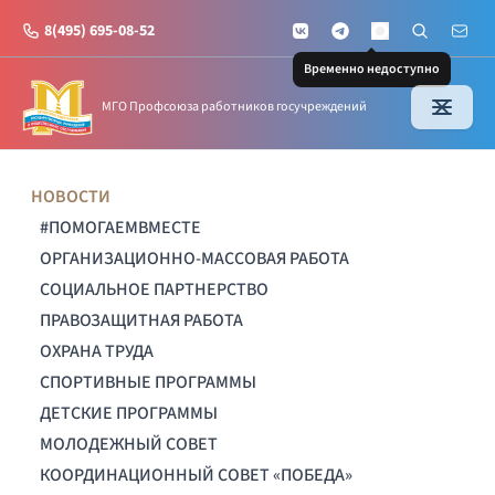
8(495) 695-08-52
VKontakte
Telegram
Поиск по с
Почт
MAX
Временно недоступно
МГО Профсоюза работников госучреждений
НОВОСТИ
#ПОМОГАЕМВМЕСТЕ
ОРГАНИЗАЦИОННО-МАССОВАЯ РАБОТА
СОЦИАЛЬНОЕ ПАРТНЕРСТВО
ПРАВОЗАЩИТНАЯ РАБОТА
ОХРАНА ТРУДА
СПОРТИВНЫЕ ПРОГРАММЫ
ДЕТСКИЕ ПРОГРАММЫ
МОЛОДЕЖНЫЙ СОВЕТ
КООРДИНАЦИОННЫЙ СОВЕТ «ПОБЕДА»