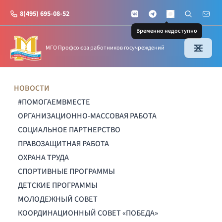
8(495) 695-08-52
VKontakte
Telegram
Поиск по с
Почт
MAX
Временно недоступно
МГО Профсоюза работников госучреждений
НОВОСТИ
#ПОМОГАЕМВМЕСТЕ
ОРГАНИЗАЦИОННО-МАССОВАЯ РАБОТА
СОЦИАЛЬНОЕ ПАРТНЕРСТВО
ПРАВОЗАЩИТНАЯ РАБОТА
ОХРАНА ТРУДА
СПОРТИВНЫЕ ПРОГРАММЫ
ДЕТСКИЕ ПРОГРАММЫ
МОЛОДЕЖНЫЙ СОВЕТ
КООРДИНАЦИОННЫЙ СОВЕТ «ПОБЕДА»