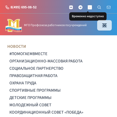
8(495) 695-08-52
VKontakte
Telegram
Поиск по с
Почт
MAX
Временно недоступно
МГО Профсоюза работников госучреждений
НОВОСТИ
#ПОМОГАЕМВМЕСТЕ
ОРГАНИЗАЦИОННО-МАССОВАЯ РАБОТА
СОЦИАЛЬНОЕ ПАРТНЕРСТВО
ПРАВОЗАЩИТНАЯ РАБОТА
ОХРАНА ТРУДА
СПОРТИВНЫЕ ПРОГРАММЫ
ДЕТСКИЕ ПРОГРАММЫ
МОЛОДЕЖНЫЙ СОВЕТ
КООРДИНАЦИОННЫЙ СОВЕТ «ПОБЕДА»