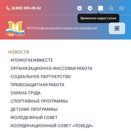
8(495) 695-08-52
VKontakte
Telegram
Поиск по с
Почт
MAX
Временно недоступно
МГО Профсоюза работников госучреждений
НОВОСТИ
#ПОМОГАЕМВМЕСТЕ
ОРГАНИЗАЦИОННО-МАССОВАЯ РАБОТА
СОЦИАЛЬНОЕ ПАРТНЕРСТВО
ПРАВОЗАЩИТНАЯ РАБОТА
ОХРАНА ТРУДА
СПОРТИВНЫЕ ПРОГРАММЫ
ДЕТСКИЕ ПРОГРАММЫ
МОЛОДЕЖНЫЙ СОВЕТ
КООРДИНАЦИОННЫЙ СОВЕТ «ПОБЕДА»