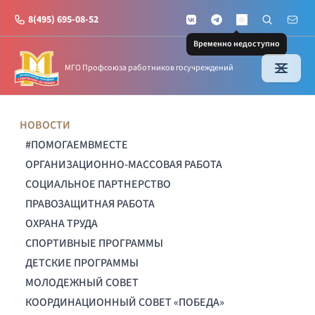
8(495) 695-08-52
VKontakte
Telegram
Поиск по с
Почт
MAX
Временно недоступно
МГО Профсоюза работников госучреждений
НОВОСТИ
#ПОМОГАЕМВМЕСТЕ
ОРГАНИЗАЦИОННО-МАССОВАЯ РАБОТА
СОЦИАЛЬНОЕ ПАРТНЕРСТВО
ПРАВОЗАЩИТНАЯ РАБОТА
ОХРАНА ТРУДА
СПОРТИВНЫЕ ПРОГРАММЫ
ДЕТСКИЕ ПРОГРАММЫ
МОЛОДЕЖНЫЙ СОВЕТ
КООРДИНАЦИОННЫЙ СОВЕТ «ПОБЕДА»