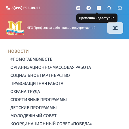
8(495) 695-08-52
VKontakte
Telegram
Поиск по с
Почт
MAX
Временно недоступно
МГО Профсоюза работников госучреждений
НОВОСТИ
#ПОМОГАЕМВМЕСТЕ
ОРГАНИЗАЦИОННО-МАССОВАЯ РАБОТА
СОЦИАЛЬНОЕ ПАРТНЕРСТВО
ПРАВОЗАЩИТНАЯ РАБОТА
ОХРАНА ТРУДА
СПОРТИВНЫЕ ПРОГРАММЫ
ДЕТСКИЕ ПРОГРАММЫ
МОЛОДЕЖНЫЙ СОВЕТ
КООРДИНАЦИОННЫЙ СОВЕТ «ПОБЕДА»