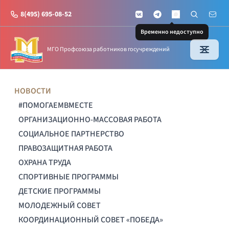
8(495) 695-08-52
VKontakte
Telegram
Поиск по с
Почт
MAX
Временно недоступно
МГО Профсоюза работников госучреждений
НОВОСТИ
#ПОМОГАЕМВМЕСТЕ
ОРГАНИЗАЦИОННО-МАССОВАЯ РАБОТА
СОЦИАЛЬНОЕ ПАРТНЕРСТВО
ПРАВОЗАЩИТНАЯ РАБОТА
ОХРАНА ТРУДА
СПОРТИВНЫЕ ПРОГРАММЫ
ДЕТСКИЕ ПРОГРАММЫ
МОЛОДЕЖНЫЙ СОВЕТ
КООРДИНАЦИОННЫЙ СОВЕТ «ПОБЕДА»