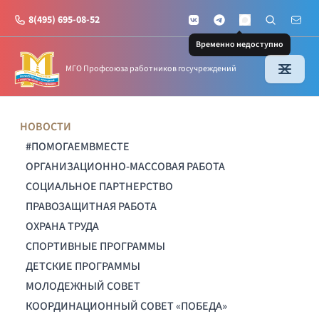
8(495) 695-08-52
VKontakte
Telegram
Поиск по с
Почт
MAX
Временно недоступно
МГО Профсоюза работников госучреждений
НОВОСТИ
#ПОМОГАЕМВМЕСТЕ
ОРГАНИЗАЦИОННО-МАССОВАЯ РАБОТА
СОЦИАЛЬНОЕ ПАРТНЕРСТВО
ПРАВОЗАЩИТНАЯ РАБОТА
ОХРАНА ТРУДА
СПОРТИВНЫЕ ПРОГРАММЫ
ДЕТСКИЕ ПРОГРАММЫ
МОЛОДЕЖНЫЙ СОВЕТ
КООРДИНАЦИОННЫЙ СОВЕТ «ПОБЕДА»