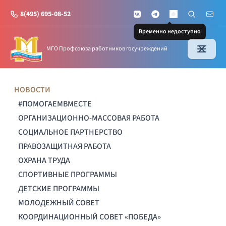
8(495) 695-08-52
VKontakte
Telegram
Поиск по с
Почт
MAX
Временно недоступно
МГО Профсоюза работников госучреждений
НОВОСТИ
#ПОМОГАЕМВМЕСТЕ
ОРГАНИЗАЦИОННО-МАССОВАЯ РАБОТА
СОЦИАЛЬНОЕ ПАРТНЕРСТВО
ПРАВОЗАЩИТНАЯ РАБОТА
ОХРАНА ТРУДА
СПОРТИВНЫЕ ПРОГРАММЫ
ДЕТСКИЕ ПРОГРАММЫ
МОЛОДЕЖНЫЙ СОВЕТ
КООРДИНАЦИОННЫЙ СОВЕТ «ПОБЕДА»