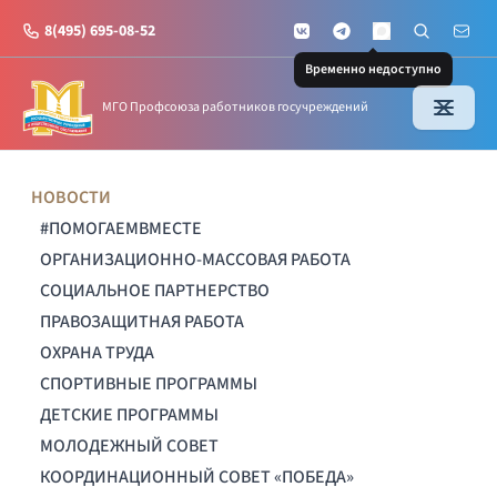
8(495) 695-08-52
VKontakte
Telegram
Поиск по с
Почт
MAX
Временно недоступно
МГО Профсоюза работников госучреждений
НОВОСТИ
#ПОМОГАЕМВМЕСТЕ
ОРГАНИЗАЦИОННО-МАССОВАЯ РАБОТА
СОЦИАЛЬНОЕ ПАРТНЕРСТВО
ПРАВОЗАЩИТНАЯ РАБОТА
ОХРАНА ТРУДА
СПОРТИВНЫЕ ПРОГРАММЫ
ДЕТСКИЕ ПРОГРАММЫ
МОЛОДЕЖНЫЙ СОВЕТ
КООРДИНАЦИОННЫЙ СОВЕТ «ПОБЕДА»