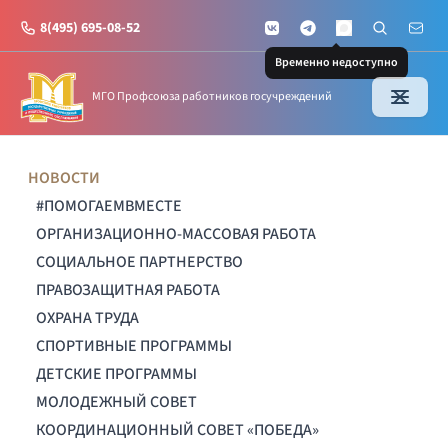
8(495) 695-08-52
VKontakte
Telegram
Поиск по с
Почт
MAX
Временно недоступно
МГО Профсоюза работников госучреждений
НОВОСТИ
#ПОМОГАЕМВМЕСТЕ
ОРГАНИЗАЦИОННО-МАССОВАЯ РАБОТА
СОЦИАЛЬНОЕ ПАРТНЕРСТВО
ПРАВОЗАЩИТНАЯ РАБОТА
ОХРАНА ТРУДА
СПОРТИВНЫЕ ПРОГРАММЫ
ДЕТСКИЕ ПРОГРАММЫ
МОЛОДЕЖНЫЙ СОВЕТ
КООРДИНАЦИОННЫЙ СОВЕТ «ПОБЕДА»