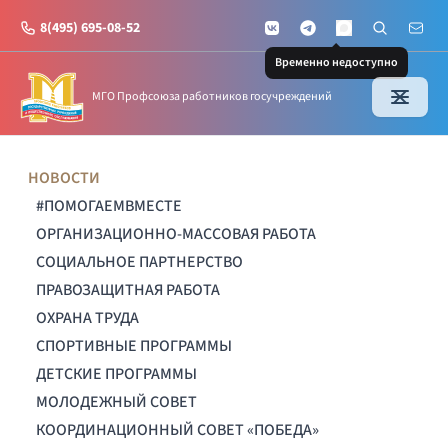
8(495) 695-08-52
VKontakte
Telegram
Поиск по с
Почт
MAX
Временно недоступно
МГО Профсоюза работников госучреждений
НОВОСТИ
#ПОМОГАЕМВМЕСТЕ
ОРГАНИЗАЦИОННО-МАССОВАЯ РАБОТА
СОЦИАЛЬНОЕ ПАРТНЕРСТВО
ПРАВОЗАЩИТНАЯ РАБОТА
ОХРАНА ТРУДА
СПОРТИВНЫЕ ПРОГРАММЫ
ДЕТСКИЕ ПРОГРАММЫ
МОЛОДЕЖНЫЙ СОВЕТ
КООРДИНАЦИОННЫЙ СОВЕТ «ПОБЕДА»