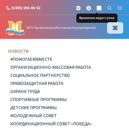
8(495) 695-08-52
VKontakte
Telegram
Поиск по с
Почт
MAX
Временно недоступно
МГО Профсоюза работников госучреждений
НОВОСТИ
#ПОМОГАЕМВМЕСТЕ
ОРГАНИЗАЦИОННО-МАССОВАЯ РАБОТА
СОЦИАЛЬНОЕ ПАРТНЕРСТВО
ПРАВОЗАЩИТНАЯ РАБОТА
ОХРАНА ТРУДА
СПОРТИВНЫЕ ПРОГРАММЫ
ДЕТСКИЕ ПРОГРАММЫ
МОЛОДЕЖНЫЙ СОВЕТ
КООРДИНАЦИОННЫЙ СОВЕТ «ПОБЕДА»