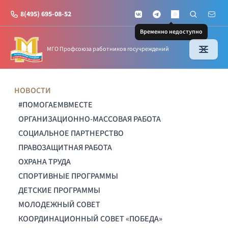
8(495) 695-08-52
VKontakte
Telegram
Поиск по с
Почт
MAX
Временно недоступно
МГО Профсоюза работников госучреждений
НОВОСТИ
#ПОМОГАЕМВМЕСТЕ
ОРГАНИЗАЦИОННО-МАССОВАЯ РАБОТА
СОЦИАЛЬНОЕ ПАРТНЕРСТВО
ПРАВОЗАЩИТНАЯ РАБОТА
ОХРАНА ТРУДА
СПОРТИВНЫЕ ПРОГРАММЫ
ДЕТСКИЕ ПРОГРАММЫ
МОЛОДЕЖНЫЙ СОВЕТ
КООРДИНАЦИОННЫЙ СОВЕТ «ПОБЕДА»