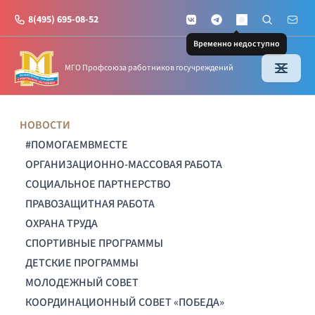
8(495) 695-08-52
VKontakte
Telegram
Поиск по с
Почт
MAX
Временно недоступно
МГО Профсоюза работников госучреждений
НОВОСТИ
#ПОМОГАЕМВМЕСТЕ
ОРГАНИЗАЦИОННО-МАССОВАЯ РАБОТА
СОЦИАЛЬНОЕ ПАРТНЕРСТВО
ПРАВОЗАЩИТНАЯ РАБОТА
ОХРАНА ТРУДА
СПОРТИВНЫЕ ПРОГРАММЫ
ДЕТСКИЕ ПРОГРАММЫ
МОЛОДЕЖНЫЙ СОВЕТ
КООРДИНАЦИОННЫЙ СОВЕТ «ПОБЕДА»