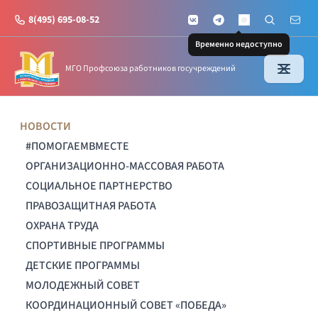
8(495) 695-08-52
VKontakte
Telegram
Поиск по с
Почт
MAX
Временно недоступно
МГО Профсоюза работников госучреждений
НОВОСТИ
#ПОМОГАЕМВМЕСТЕ
ОРГАНИЗАЦИОННО-МАССОВАЯ РАБОТА
СОЦИАЛЬНОЕ ПАРТНЕРСТВО
ПРАВОЗАЩИТНАЯ РАБОТА
ОХРАНА ТРУДА
СПОРТИВНЫЕ ПРОГРАММЫ
ДЕТСКИЕ ПРОГРАММЫ
МОЛОДЕЖНЫЙ СОВЕТ
КООРДИНАЦИОННЫЙ СОВЕТ «ПОБЕДА»