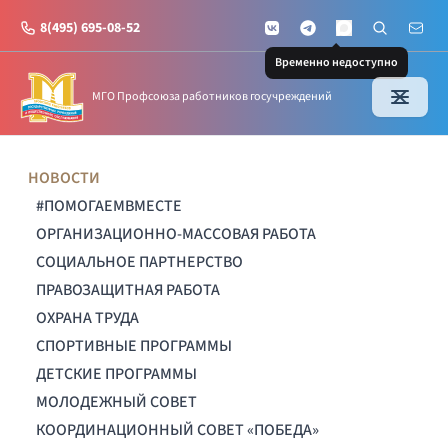
8(495) 695-08-52
VKontakte
Telegram
Поиск по с
Почт
MAX
Временно недоступно
МГО Профсоюза работников госучреждений
НОВОСТИ
#ПОМОГАЕМВМЕСТЕ
ОРГАНИЗАЦИОННО-МАССОВАЯ РАБОТА
СОЦИАЛЬНОЕ ПАРТНЕРСТВО
ПРАВОЗАЩИТНАЯ РАБОТА
ОХРАНА ТРУДА
СПОРТИВНЫЕ ПРОГРАММЫ
ДЕТСКИЕ ПРОГРАММЫ
МОЛОДЕЖНЫЙ СОВЕТ
КООРДИНАЦИОННЫЙ СОВЕТ «ПОБЕДА»